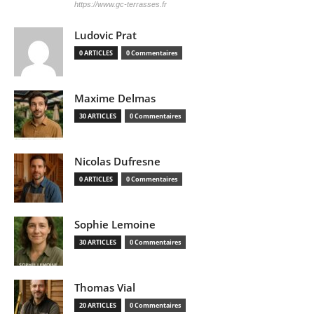
https://www.gc-terrasses.fr
Ludovic Prat
0 ARTICLES
0 Commentaires
Maxime Delmas
30 ARTICLES
0 Commentaires
Nicolas Dufresne
0 ARTICLES
0 Commentaires
Sophie Lemoine
30 ARTICLES
0 Commentaires
Thomas Vial
20 ARTICLES
0 Commentaires