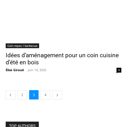
Coin repas / barbecue
Idées d’aménagement pour un coin cuisine
d’été en bois
Élise Giraud
-
juin 14, 2025
0
2
3
4
TOP AUTHORS