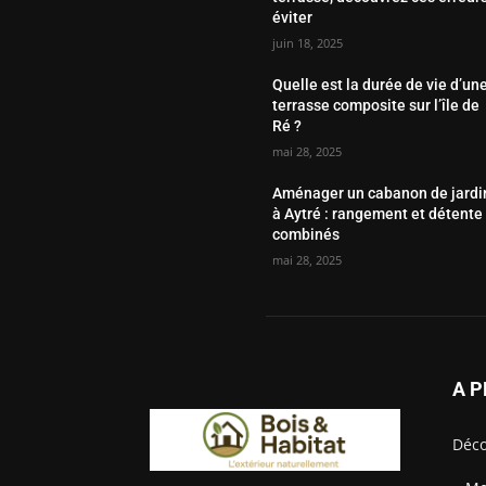
éviter
juin 18, 2025
Quelle est la durée de vie d’un
terrasse composite sur l’île de
Ré ?
mai 28, 2025
Aménager un cabanon de jardi
à Aytré : rangement et détente
combinés
mai 28, 2025
A 
Déco