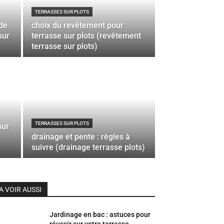
TERRASSES SUR PLOTS
 de
choix du revêtement pour
sur
terrasse sur plots (revêtement
terrasse sur plots)
TERRASSES SUR PLOTS
sur
drainage et pente : règles à
suivre (drainage terrasse plots)
A VOIR AUSSI
Jardinage en bac : astuces pour
réussir sur votre terrasse