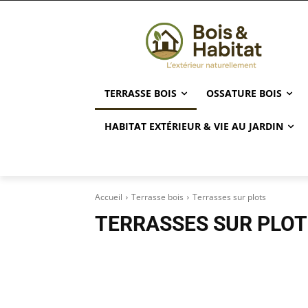
TERRASSE BOIS
OSSATURE BOIS
HABITAT EXTÉRIEUR & VIE AU JARDIN
Accueil
Terrasse bois
Terrasses sur plots
TERRASSES SUR PLOT