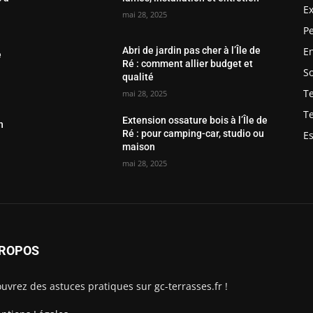
Ex
mai 28, 2025
Pe
En
Abri de jardin pas cher à l’Île de
e
Ré : comment allier budget et
S
qualité
Te
mai 28, 2025
T
Extension ossature bois à l’Île de
n
Ré : pour camping-car, studio ou
Es
maison
mai 28, 2025
PROPOS
uvrez des astuces pratiques sur gc-terrasses.fr !