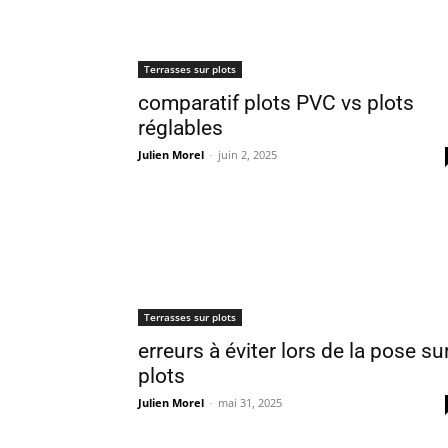
Terrasses sur plots
comparatif plots PVC vs plots
réglables
Julien Morel
-
juin 2, 2025
Terrasses sur plots
erreurs à éviter lors de la pose su
plots
Julien Morel
-
mai 31, 2025