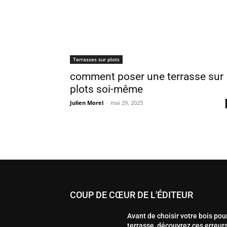
Terrasses sur plots
comment poser une terrasse sur
plots soi-même
Julien Morel
-
mai 29, 2025
COUP DE CŒUR DE L'ÉDITEUR
Avant de choisir votre bois pou
terrasse, découvrez ces erreur