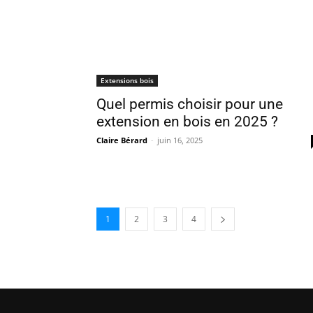
Extensions bois
Quel permis choisir pour une
extension en bois en 2025 ?
Claire Bérard
-
juin 16, 2025
1
2
3
4