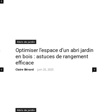
0
Abris de jardin
n
Optimiser l’espace d’un abri jardin
en bois : astuces de rangement
efficace
Claire Bérard
-
juin 20, 2025
0
0
Abris de jardin