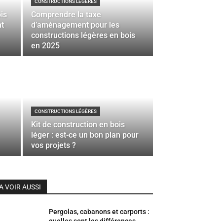
CONSTRUCTIONS LÉGÈRES
is
Comprendre la taxe
nt
d’aménagement pour les
constructions légères en bois
en 2025
CONSTRUCTIONS LÉGÈRES
Kit de construction en bois
léger : est-ce un bon plan pour
vos projets ?
A VOIR AUSSI
Pergolas, cabanons et carports :
quelles sont les différences