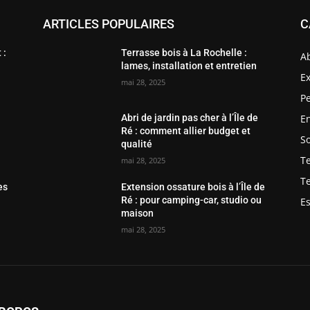
ARTICLES POPULAIRES
C
 :
Terrasse bois à La Rochelle :
Ab
lames, installation et entretien
Ex
mai 28, 2025
Pe
En
Abri de jardin pas cher à l’Île de
Ré : comment allier budget et
S
qualité
Te
mai 28, 2025
T
es
Extension ossature bois à l’Île de
Ré : pour camping-car, studio ou
Es
maison
mai 28, 2025