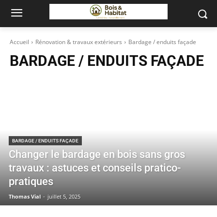
Accueil
Rénovation & travaux extérieurs
Bardage / enduits façade
BARDAGE / ENDUITS FAÇADE
BARDAGE / ENDUITS FAÇADE
Changer le bardage en bois sans gros
travaux : astuces et conseils pratico-
pratiques
Thomas Vial
-
juillet 5, 2025