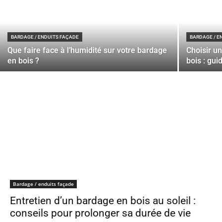
BARDAGE / ENDUITS FAÇADE
BARDAGE / E
Que faire face à l’humidité sur votre bardage
Choisir u
en bois ?
bois : gui
Bardage / enduits façade
Entretien d’un bardage en bois au soleil :
conseils pour prolonger sa durée de vie