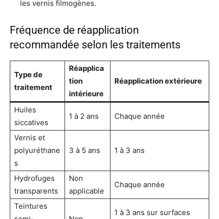
les vernis filmogènes.
Fréquence de réapplication
recommandée selon les traitements
Réapplica
Type de
tion
Réapplication extérieure
traitement
intérieure
Huiles
1 à 2 ans
Chaque année
siccatives
Vernis et
polyuréthane
3 à 5 ans
1 à 3 ans
s
Hydrofuges
Non
Chaque année
transparents
applicable
Teintures
1 à 3 ans sur surfaces
semi-
Non