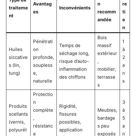
Avantag
n
re
traiteme
Inconvénients
es
recomm
ti
nt
andée
e
n
Bois
Pénétrati
1
Temps de
massif
Huiles
on
à
séchage long,
extérieur
siccative
profonde,
2
risque d’auto-
,
s (lin,
soupless
a
inflammation
mobilier,
tung)
e,
n
des chiffons
terrasse
naturelle
s
s
Protectio
n
3
Produits
Rigidité,
complète
Meubles,
à
scellants
fissures
,
bardage
5
(vernis,
possibles,
résistanc
s peu
a
polyurét
application
e
exposés
n