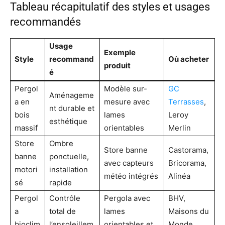
Tableau récapitulatif des styles et usages
recommandés
Usage
Exemple
Style
recommand
Où acheter
produit
é
Pergol
Modèle sur-
GC
Aménageme
a en
mesure avec
Terrasses
,
nt durable et
bois
lames
Leroy
esthétique
massif
orientables
Merlin
Store
Ombre
Store banne
Castorama,
banne
ponctuelle,
avec capteurs
Bricorama,
motori
installation
météo intégrés
Alinéa
sé
rapide
Pergol
Contrôle
Pergola avec
BHV,
a
total de
lames
Maisons du
bioclim
l’ensoleillem
orientables et
Monde,