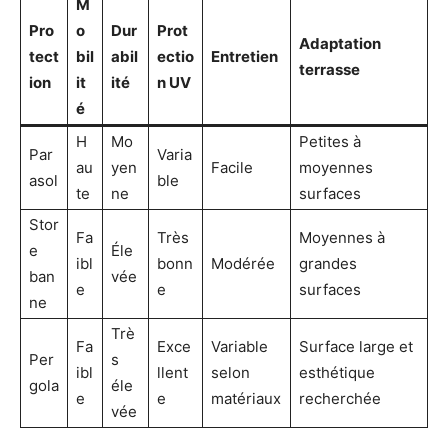
M
Pro
o
Dur
Prot
Adaptation
tect
bil
abil
ectio
Entretien
terrasse
ion
it
ité
n UV
é
H
Mo
Petites à
Par
Varia
au
yen
Facile
moyennes
asol
ble
te
ne
surfaces
Stor
Fa
Très
Moyennes à
e
Éle
ibl
bonn
Modérée
grandes
ban
vée
e
e
surfaces
ne
Trè
Fa
Exce
Variable
Surface large et
Per
s
ibl
llent
selon
esthétique
gola
éle
e
e
matériaux
recherchée
vée