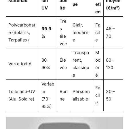
Matériau
ion
abil
moyen
ue
eti
UV
ité
(€/m²)
en
Trè
Polycarbonat
Clair,
Fa
99.9
s
45 –
e (Solairis,
modern
cil
%
éle
70
Tarpaflex)
e
e
vée
Transpa
M
80-
Éle
rent,
od
80 –
Verre traité
90%
vée
classiqu
ér
120
e
é
Variab
Fa
Toile anti-UV
le
Bon
Personn
30 –
cil
(Alu-Solaire)
(70-
ne
alisable
50
e
95%)