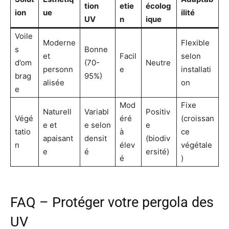
tion
etie
écolog
ion
ue
ilité
UV
n
ique
Voile
Moderne
Flexible
s
Bonne
et
Facil
selon
d’om
(70-
Neutre
personn
e
installati
brag
95%)
alisée
on
e
Mod
Fixe
Naturell
Variabl
Positiv
Végé
éré
(croissan
e et
e selon
e
tatio
à
ce
apaisant
densit
(biodiv
n
élev
végétale
e
é
ersité)
é
)
FAQ – Protéger votre pergola des
UV