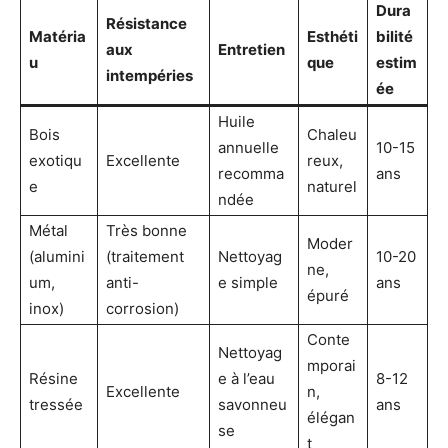
Dura
Résistance
Matéria
Esthéti
bilité
aux
Entretien
u
que
estim
intempéries
ée
Huile
Bois
Chaleu
annuelle
10-15
exotiqu
Excellente
reux,
recomma
ans
e
naturel
ndée
Métal
Très bonne
Moder
(alumini
(traitement
Nettoyag
10-20
ne,
um,
anti-
e simple
ans
épuré
inox)
corrosion)
Conte
Nettoyag
mporai
Résine
e à l’eau
8-12
Excellente
n,
tressée
savonneu
ans
élégan
se
t