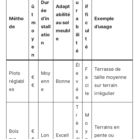
Dur
u
û
Adapt
if
ée
r
t
abilité
fi
Métho
d’in
a
Exemple
m
au sol
c
de
stall
b
d’usage
o
meubl
ul
atio
ili
y
e
t
n
t
e
é
é
n
Él
F
Terrasse de
Plots
Moy
e
€
a
taille moyenne
réglabl
enn
Bonne
v
€
ci
sur terrain
es
e
é
le
irrégulier
e
T
r
M
è
o
Terrains en
Bois
€
s
y
Lon
Excell
pente ou