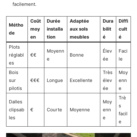
facilement.
Coût
Durée
Adaptée
Dura
Diffi
Métho
moy
installa
aux sols
bilit
cult
de
en
tion
meubles
é
é
Plots
Moyenn
Élev
Faci
réglabl
€€
Bonne
e
ée
le
es
Bois
Très
Moy
sur
€€€
Longue
Excellente
élev
enn
pilotis
ée
e
Trè
Dalles
Moy
s
clipsab
€
Courte
Moyenne
enn
facil
les
e
e