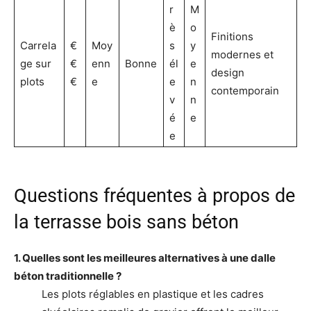
r
M
è
o
Finitions
Carrela
€
Moy
s
y
modernes et
ge sur
€
enn
Bonne
él
e
design
plots
€
e
e
n
contemporain
v
n
é
e
e
Questions fréquentes à propos de
la terrasse bois sans béton
1. Quelles sont les meilleures alternatives à une dalle
béton traditionnelle ?
Les plots réglables en plastique et les cadres