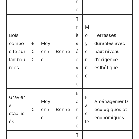
n
e
T
r
M
Bois
è
o
Terrasses
compo
€
Moy
s
y
durables avec
site sur
€
enn
Bonne
él
e
haut niveau
lambou
€
e
e
n
d’exigence
rdes
v
n
esthétique
é
e
e
B
Gravier
F
Moy
o
Aménagements
s
a
€
enn
Bonne
n
écologiques et
stabilis
ci
e
n
économiques
és
le
e
T