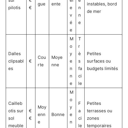
sur
€
él
e
gue
ente
instables, bord
pilotis
€
e
n
de mer
v
n
é
e
e
M
T
o
r
Dalles
y
è
Petites
Cou
Moye
clipsabl
€
e
s
surfaces ou
rte
nne
es
n
fa
budgets limités
n
ci
e
le
M
o
Cailleb
F
Petites
Moy
y
otis sur
€
a
terrasses ou
enn
Bonne
e
sol
€
ci
zones
e
n
meuble
le
temporaires